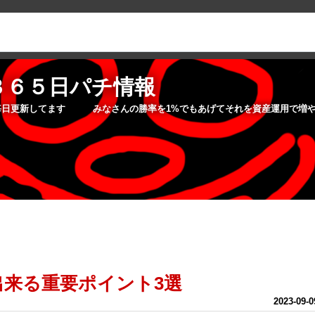
３６５日パチ情報
毎日更新してます みなさんの勝率を1%でもあげてそれを資産運用で増や
出来る重要ポイント3選
2023
-
09
-
0