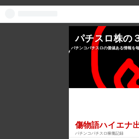
パチスロ株の
パチンコパチスロの価値ある情報を
傷物語ハイエナ
パチンコパチスロ稼働記録