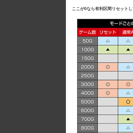
ここが0なら有利区間リセットし