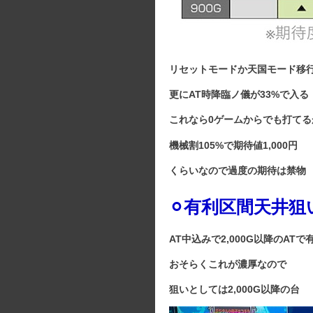
リセットモードか天国モード移
更にAT時降臨ノ儀が33%で入る
これなら0ゲームからでも打てる
機械割105%で期待値1,000円
くらいなので過度の期待は禁物
⚪︎有利区間天井狙
AT中込みで2,000G以降のAT
おそらくこれが濃厚なので
狙いとしては2,000G以降の台