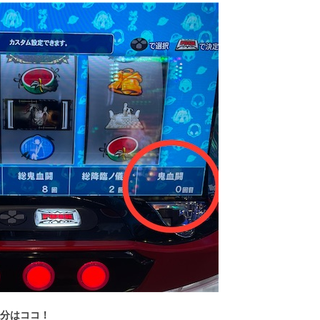
部分はココ！