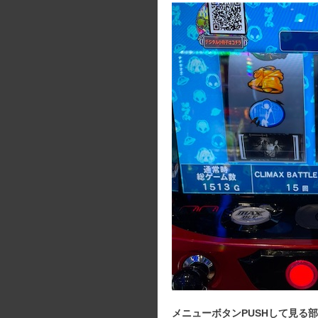
メニューボタンPUSHして見る