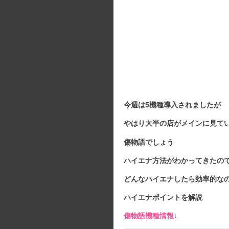
今週は5機種導入されましたが
やはり大半の店がメインに見て
傷物語でしょう
ハイエナ方法がわかってきたの
どんなハイエナしたら効率的な
ハイエナポイントを解説
傷物語機種情報↓